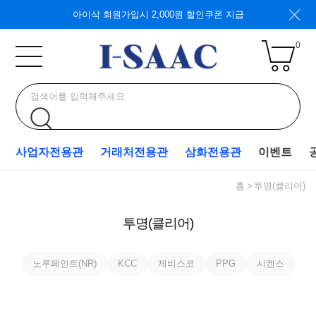
아이삭 회원가입시 2,000원 할인쿠폰 지급
0
사업자전용관
거래처전용관
삼화전용관
이벤트
홈
투명(클리어)
투명(클리어)
노루페인트(NR)
KCC
제비스코
PPG
시켄스