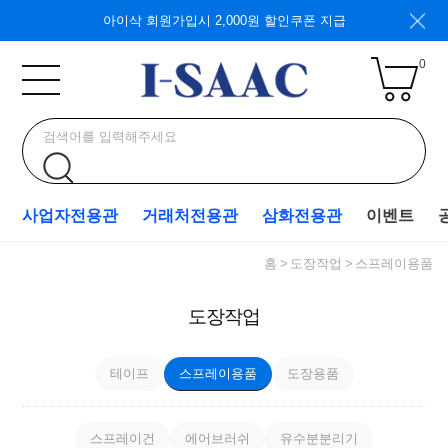
아이삭 회원가입시 2,000원 할인쿠폰 지급
0
사업자전용관
거래처전용관
삼화전용관
이벤트
홈
도장작업
스프레이용품
도장작업
테이프
스프레이용품
도장용품
스프레이건
에어브러쉬
유수분분리기