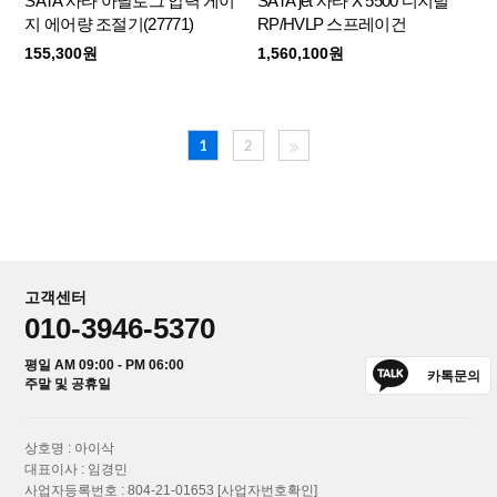
SATA 사타 아날로그 압력 게이
SATA jet 사타 X 5500 디지털
지 에어량 조절기(27771)
RP/HVLP 스프레이건
155,300원
1,560,100원
1
2
고객센터
010-3946-5370
평일 AM 09:00 - PM 06:00
카톡문의
주말 및 공휴일
상호명 : 아이삭
대표이사 : 임경민
사업자등록번호 : 804-21-01653
[사업자번호확인]