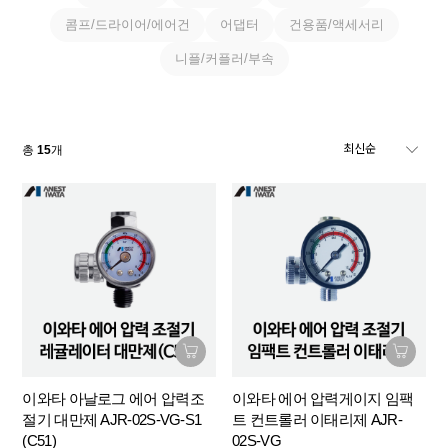
콤프/드라이어/에어건
어댑터
건용품/액세서리
니플/커플러/부속
총
15
개
이와타 아날로그 에어 압력조
이와타 에어 압력게이지 임팩
절기 대만제 AJR-02S-VG-S1
트 컨트롤러 이태리제 AJR-
(C51)
02S-VG